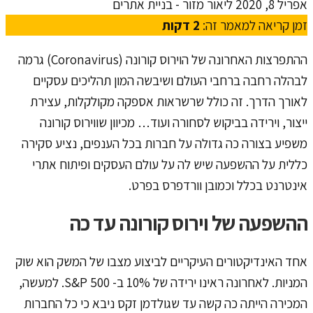
אפריל 8, 2020
ליאור מזור - בניית אתרים
זמן קריאה למאמר זה:
2
דקות
ההתפרצות האחרונה של הוירוס קורונה (Coronavirus) גרמה
לבהלה רחבה ברחבי העולם ושיבשה המון תהליכים עסקיים
לאורך הדרך. זה כולל שרשראות אספקה ​​מקולקלות, עצירת
ייצור, וירידה בביקוש לסחורה ועוד… מכיוון שווירוס קורונה
משפיע בצורה כה גדולה על חברות בכל הענפים, נציע סקירה
כללית על ההשפעה שיש לה על עולם העסקים ופיתוח אתרי
אינטרנט בכלל וכמובן וורדפרס בפרט.
ההשפעה של וירוס קורונה עד כה
אחד האינדיקטורים העיקריים לביצוע מצבו של המשק הוא שוק
המניות. לאחרונה ראינו ירידה של 10% ב- S&P 500. למעשה,
המכירה הייתה כה קשה עד שגולדמן זקס ניבא כי כל החברות