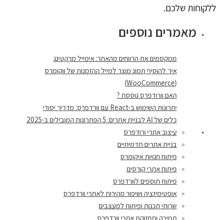
ללקוחות שלכם.
מאמרים נוספים
ממקסמים את הרווחים מהאתר: אימייל מרקטינג
איך להוסיף תמונ מוצר למייל ההזמנות של ווקומרס
(WooCommerce)
האם וורודפרס גוססת ?
יתרונות השימוש ב-React עם וורדפרס: מדריך יסודי
כלים של AI לבניית אתרים: 5 הפתרונות המובילים ב-2025
עיצוב אתרי ורודפרס
בניית אתרים תדמיתיים
פיתוח חנויות איקומרס
פיתוח אתרי קורסים
פיתוח תוספים לוורדפרס
אופטימיזציה ושיפור מהירות לאתרי וורדפרס
שרותי תכנות ופיתוח למעצבים
תמיכה ותחזוקת אתרי וורדפרס