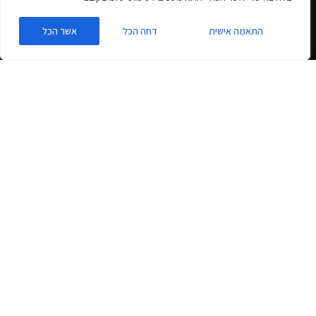
התאמה אישית
דחה הכל
אשר הכל
זמן קריאה למאמר זה:
< 1
דקה
מתקפת הסייברים הגדולה על ישראל בפתח האם האתר וורדפרס שלכם
מוגן ?
אני בטוח ששמעתם חשדות ואתם מודעים לבעיה המאיימת
על כל האתרים הישראלים בכלל ובישראל בפרט.
אתרי וורדפרס הינם יעדים קלים לפריצה אם הם לא מוגנים
בכל הדברים שצריך.