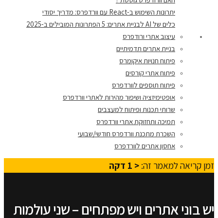
יתרונות השימוש ב-React עם וורדפרס: מדריך יסודי
כלים של AI לבניית אתרים: 5 הפתרונות המובילים ב-2025
עיצוב אתרי ורודפרס
בניית אתרים תדמיתיים
פיתוח חנויות איקומרס
פיתוח אתרי קורסים
פיתוח תוספים לוורדפרס
אופטימיזציה ושיפור מהירות לאתרי וורדפרס
שרותי תכנות ופיתוח למעצבים
תמיכה ותחזוקת אתרי וורדפרס
השכרת מתכנת וורדפרס חודשי/שבועי
אחסון אתרים לוורדפרס
זמן קריאה למאמר זה:
< 1
דקה
יש בוני אתרים ויש מפתחים – שני עולמות