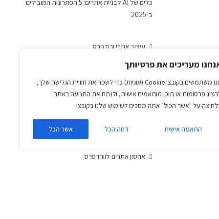
כלים של AI לבניית אתרים: 5 הפתרונות המובילים
ב-2025
עיצוב אתרי ורודפרס
בניית אתרים תדמיתיים
נחנו מעריכים את פרטיותך
פיתוח חנויות איקומרס
אנו משתמשים בקובצי Cookie (עוגיות) כדי לשפר את חוויית הגלישה שלך,
פיתוח אתרי קורסים
הציג פרסומות או תוכן מותאמים אישית, ולנתח את התנועה באתר.
פיתוח תוספים לוורדפרס
לחיצה על "אשר הכול" אתה מסכים לשימוש שלנו בקובצי
אופטימיזציה ושיפור מהירות לאתרי וורדפרס
שרותי תכנות ופיתוח למעצבים
התאמה אישית
דחה הכל
אשר הכל
תמיכה ותחזוקת אתרי וורדפרס
השכרת מתכנת וורדפרס חודשי/שבועי
אחסון אתרים לוורדפרס