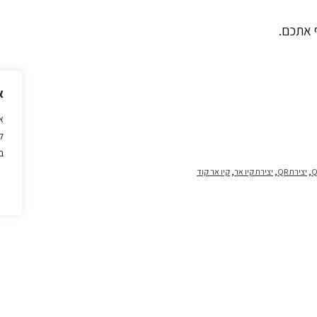
 אתכם.
א
ל
ב
Q
,
יצירת QR
,
יצירת קיו אר
,
קיו אר קוד