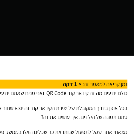
זמן קריאה למאמר זה:
< 1
דקה
כולנו יודעים מה זה קיו אר קוד QR Code ואני מניח שאתם יודעים איך ליצור אותו (אם לא תשאירו תגובה למטה אני אגיד לכם). כדאי לראות…
בכל אופן בדרך המקובלת של יצירת הקיו אר קוד זה יוצא שחור ל
סתם תמונה של הילדים. איך עושים את זה?
מצאתי אתר שקל לתפעול שנותן את כך שכלים האלו בממשק פשט