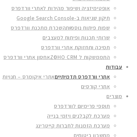
אופטימיזציה ושיפור מהירות לאתרי וורדפרס
תיקון שגיאות ב-Google Search Console
שפות פיתוח נוספות
השכרת מתכנת וורדפרס
שרותי תכנות ופיתוח למעצבים
תמיכה ותחזוקת אתרי וורדפרס
התממשקות ל ZOHO CRM
אחסון אתרי וורדפרס
עבודות
אתרי וורדפרס תדמיתיים
אתרי איקומרס – חנויות
אתרי קורסים
מוצרים
תוספי פרימיום לוורדפרס
מערכת לקבלנים ויזמי בנייה
מערכת הזמנות לחברות קייטרינג
מחשבון ביטוחים