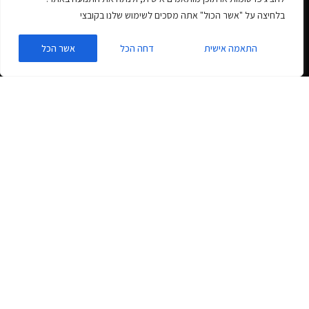
בלחיצה על "אשר הכול" אתה מסכים לשימוש שלנו בקובצי
התאמה אישית
דחה הכל
אשר הכל
זמן קריאה למאמר זה:
< 1
דקה
כיום יש יותר ויותר חיפושים המתבצעים
ברשת בגוגל וכדומה דרך מכשירי
הפלאפונים (סמארטפונים). וזה עולה
בכל יום. אתרים שחשופים לפוטנציאל
הזה רק ירוויחו, ויפה שעה אחת קודם.
זה הפך להיות כמו מרוץ אחר הזהב של התנועה ברשת.
מתכנתים, מעצבים, מפרסמים ומשווקים כבר לקחו את העניין