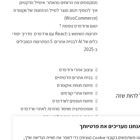
ממקסמים את הרווחים מהאתר: אימייל מרקטינג
איך להוסיף תמונ מוצר למייל ההזמנות של ווקומרס
(WooCommerce)
האם וורודפרס גוססת ?
יתרונות השימוש ב-React עם וורדפרס: מדריך יסודי
כלים של AI לבניית אתרים: 5 הפתרונות המובילים
ב-2025
עיצוב אתרי ורודפרס
בניית אתרים תדמיתיים
פיתוח חנויות איקומרס
פיתוח אתרי קורסים
 יכול להיות שזה
פיתוח תוספים לוורדפרס
אופטימיזציה ושיפור מהירות לאתרי וורדפרס
שרותי תכנות ופיתוח למעצבים
תמיכה ותחזוקת אתרי וורדפרס
נחנו מעריכים את פרטיותך
השכרת מתכנת וורדפרס חודשי/שבועי
אנו משתמשים בקובצי Cookie (עוגיות) כדי לשפר את חוויית הגלישה שלך,
אחסון אתרים לוורדפרס