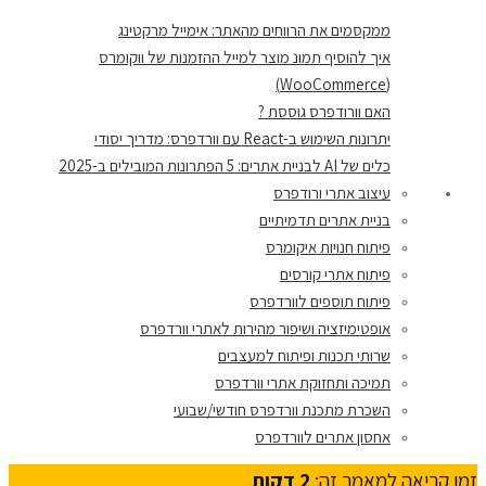
ממקסמים את הרווחים מהאתר: אימייל מרקטינג
איך להוסיף תמונ מוצר למייל ההזמנות של ווקומרס
(WooCommerce)
האם וורודפרס גוססת ?
יתרונות השימוש ב-React עם וורדפרס: מדריך יסודי
כלים של AI לבניית אתרים: 5 הפתרונות המובילים ב-2025
עיצוב אתרי ורודפרס
בניית אתרים תדמיתיים
פיתוח חנויות איקומרס
פיתוח אתרי קורסים
פיתוח תוספים לוורדפרס
אופטימיזציה ושיפור מהירות לאתרי וורדפרס
שרותי תכנות ופיתוח למעצבים
תמיכה ותחזוקת אתרי וורדפרס
השכרת מתכנת וורדפרס חודשי/שבועי
אחסון אתרים לוורדפרס
זמן קריאה למאמר זה:
2
דקות