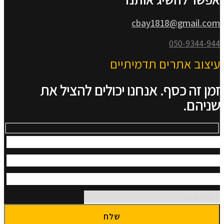
cbay1818@gmail.com
050-9344-944
עיצוב אתרים תדמיתיים
זמן זה כסף. אנחנו יכולים להציל את
שניהם.