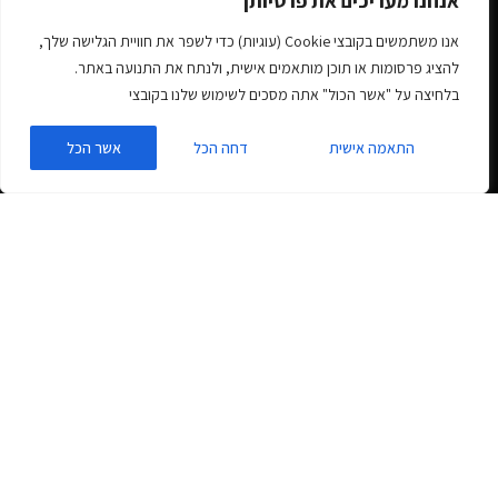
אנחנו מעריכים את פרטיותך
אנו משתמשים בקובצי Cookie (עוגיות) כדי לשפר את חוויית הגלישה שלך,
להציג פרסומות או תוכן מותאמים אישית, ולנתח את התנועה באתר.
בלחיצה על "אשר הכול" אתה מסכים לשימוש שלנו בקובצי
התאמה אישית
דחה הכל
אשר הכל
מחשבון ביטוח נסיעות לחול
המורכב מ-4 שלבים פשוטים
להמרות מרביות.
מחשבוני ביטוח נסיעות לחו"ל, מחשבוני
משכנתאות, מחשבוני ביטוח חיים ועוד, מטיסים
לכם את חווית המשתמש לרקיעים חדשים.