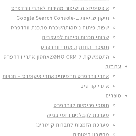
אופטימיזציה ושיפור מהירות לאתרי וורדפרס
תיקון שגיאות ב-Google Search Console
שפות פיתוח נוספות
השכרת מתכנת וורדפרס
שרותי תכנות ופיתוח למעצבים
תמיכה ותחזוקת אתרי וורדפרס
התממשקות ל ZOHO CRM
אחסון אתרי וורדפרס
עבודות
אתרי וורדפרס תדמיתיים
אתרי איקומרס – חנויות
אתרי קורסים
מוצרים
תוספי פרימיום לוורדפרס
מערכת לקבלנים ויזמי בנייה
מערכת הזמנות לחברות קייטרינג
מחשבון ביטוחים