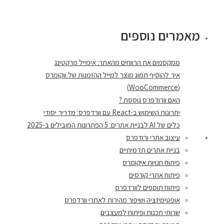
מאמרים נוספים
ממקסמים את הרווחים מהאתר: אימייל מרקטינג
איך להוסיף תמונ מוצר למייל ההזמנות של ווקומרס
(WooCommerce)
האם וורודפרס גוססת ?
יתרונות השימוש ב-React עם וורדפרס: מדריך יסודי
כלים של AI לבניית אתרים: 5 הפתרונות המובילים ב-2025
עיצוב אתרי ורודפרס
בניית אתרים תדמיתיים
פיתוח חנויות איקומרס
פיתוח אתרי קורסים
פיתוח תוספים לוורדפרס
אופטימיזציה ושיפור מהירות לאתרי וורדפרס
שרותי תכנות ופיתוח למעצבים