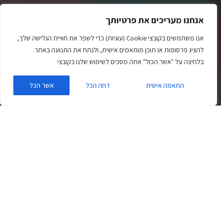
אנחנו מעריכים את פרטיותך
אנו משתמשים בקובצי Cookie (עוגיות) כדי לשפר את חוויית הגלישה שלך,
להציג פרסומות או תוכן מותאמים אישית, ולנתח את התנועה באתר.
בלחיצה על "אשר הכול" אתה מסכים לשימוש שלנו בקובצי
התאמה אישית
דחה הכל
אשר הכל
זמן קריאה למאמר זה:
3
דקות
יש לכם אתר וורדפרס? אתם חייבים לקרוא את המאמר הזה.
ידוע שמערכת וורדפרס היא המערכת הטובה בעולם לבניית
אתרים שגודלת ומתעצמת בכל יום, אבל נעזוב את זה כרגע.