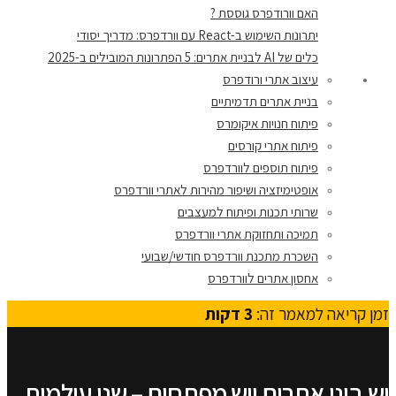
האם וורודפרס גוססת ?
יתרונות השימוש ב-React עם וורדפרס: מדריך יסודי
כלים של AI לבניית אתרים: 5 הפתרונות המובילים ב-2025
עיצוב אתרי ורודפרס
בניית אתרים תדמיתיים
פיתוח חנויות איקומרס
פיתוח אתרי קורסים
פיתוח תוספים לוורדפרס
אופטימיזציה ושיפור מהירות לאתרי וורדפרס
שרותי תכנות ופיתוח למעצבים
תמיכה ותחזוקת אתרי וורדפרס
השכרת מתכנת וורדפרס חודשי/שבועי
אחסון אתרים לוורדפרס
זמן קריאה למאמר זה:
3
דקות
יש בוני אתרים ויש מפתחים – שני עולמות