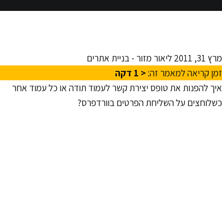
2011
ליאור מזור - בניית אתרים
 קריאה למאמר זה:
< 1
דקה
 להפנות את טופס יצירת קשר לעמוד תודה או כל עמוד אחר
וחצים על השליחת הפרטים בוורדפרס?
ראשית, ודא שעדכנת את הבלוג לוורדפרס 3 (כולל את כל
ספים).
conta מעודכן לגירסה האחרונה.
 לטופס יצירת הקשר שיצרת והוסף את השורה הבאה לחלון של
דרות נוספות.