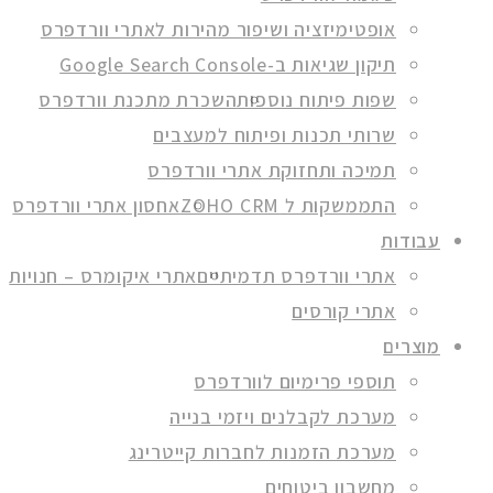
אופטימיזציה ושיפור מהירות לאתרי וורדפרס
תיקון שגיאות ב-Google Search Console
שפות פיתוח נוספות
השכרת מתכנת וורדפרס
שרותי תכנות ופיתוח למעצבים
תמיכה ותחזוקת אתרי וורדפרס
התממשקות ל ZOHO CRM
אחסון אתרי וורדפרס
עבודות
אתרי וורדפרס תדמיתיים
אתרי איקומרס – חנויות
אתרי קורסים
מוצרים
תוספי פרימיום לוורדפרס
מערכת לקבלנים ויזמי בנייה
מערכת הזמנות לחברות קייטרינג
מחשבון ביטוחים