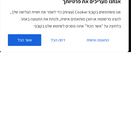
אנחנו מעריכים את פרטיותך
אנו משתמשים בקובצי Cookie (עוגיות) כדי לשפר את חוויית הגלישה שלך,
להציג פרסומות או תוכן מותאמים אישית, ולנתח את התנועה באתר.
בלחיצה על "אשר הכול" אתה מסכים לשימוש שלנו בקובצי
התאמה אישית
דחה הכל
אשר הכל
זמן קריאה למאמר זה:
2
דקות
בין אם אתם כרגע מתמודדים עם אתר אינטרנט עצמאי, או פשוט
מחפשים את המקום הטוב ביותר למצוא פרילנסר, הבעיה הגדולה ביותר
שעומדת בפניך היא איך למצוא בונה אתרים (פריילנסר) עצמאי אמין
וטוב, אחד שיעשה את העבודה כמו שצריך, באיכות טובה ושיסיים את זה
בזמן, ולא יעלם כשיש בעיות אחר כך…